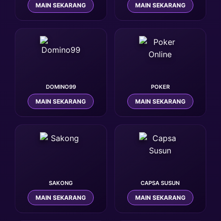
MAIN SEKARANG
MAIN SEKARANG
DOMINO99
POKER
MAIN SEKARANG
MAIN SEKARANG
SAKONG
CAPSA SUSUN
MAIN SEKARANG
MAIN SEKARANG