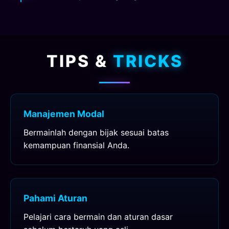
TIPS &
TRICKS
Manajemen Modal
Bermainlah dengan bijak sesuai batas
kemampuan finansial Anda.
Pahami Aturan
Pelajari cara bermain dan aturan dasar