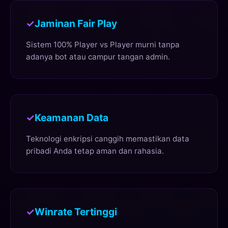
Jaminan Fair Play
Sistem 100% Player vs Player murni tanpa
adanya bot atau campur tangan admin.
Keamanan Data
Teknologi enkripsi canggih memastikan data
pribadi Anda tetap aman dan rahasia.
Winrate Tertinggi