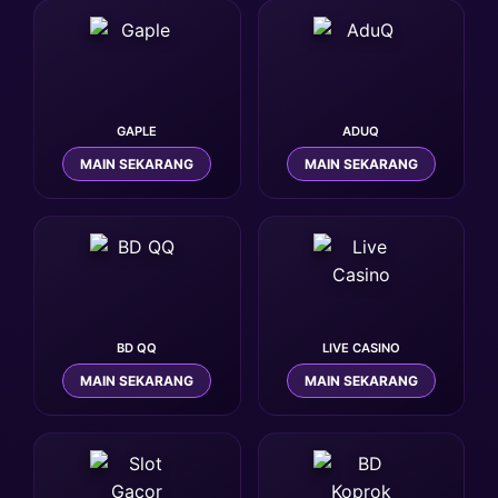
GAPLE
ADUQ
MAIN SEKARANG
MAIN SEKARANG
BD QQ
LIVE CASINO
MAIN SEKARANG
MAIN SEKARANG