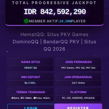
TOTAL PROGRESSIVE JACKPOT
IDR 842,592,314
●
MEMBER AKTIF:
PLAYER
24,580
HematQQ: Situs PKV Games
DominoQQ | BandarQQ PKV | Situs
QQ 2026
NAMA SITUS
JENIS PERMAINAN
HEMAT QQ
PKV Games, PKV QQ, PKV Slot
MIN DEPOSIT
JAM OPERASIONAL
Rp 5.000,-
24/7 Online
TERIMA TRANSAKSI
PLATFORM
🟢Bank, 🔵E-Wallet, 🟠Pulsa, 📲Qris
PC, IOS, ANDROID, APLIKASI
LOGIN
REGISTER