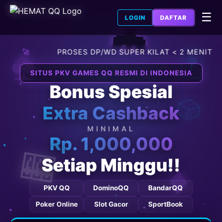
☰
LOGIN
DAFTAR
🦇
♠️
🀄
WD SUPER KILAT < 2 MENIT
🏦
TERIMA SEMU
SITUS PKV GAMES QQ RESMI DI INDONESIA
Bonus Spesial
🎲
Extra Cashback
MINIMAL
Rp. 1,000,000
🎰
Setiap Minggu!!
♦️
PKV QQ
DominoQQ
BandarQQ
Poker Online
Slot Gacor
SportBook